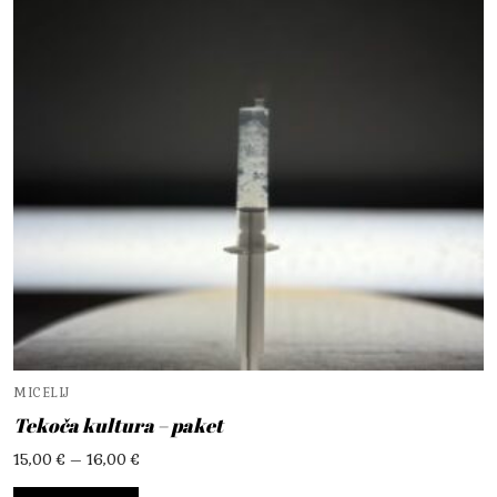
MICELIJ
Tekoča kultura – paket
Cenovni
15,00
€
–
16,00
€
razpon:
od
Izberite možnosti