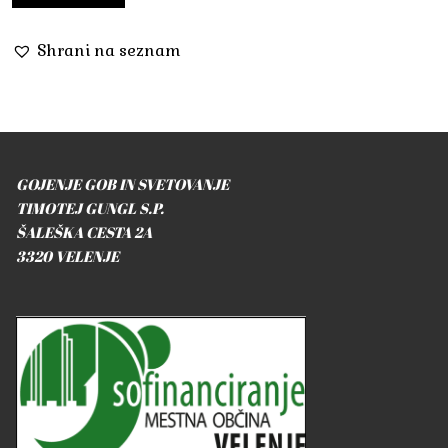
15,00 €
do
16,00 €
Shrani na seznam
GOJENJE GOB IN SVETOVANJE
TIMOTEJ GUNGL S.P.
ŠALEŠKA CESTA 2A
3320 VELENJE