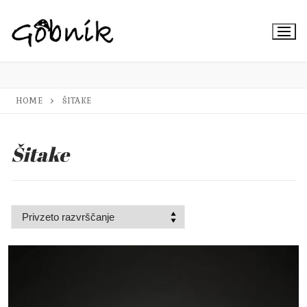
Preskoči
na
vsebino
HOME
ŠITAKE
Šitake