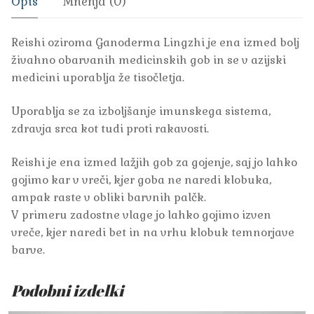
Opis
Mnenja (0)
Reishi oziroma Ganoderma Lingzhi je ena izmed bolj
živahno obarvanih medicinskih gob in se v azijski
medicini uporablja že tisočletja.
Uporablja se za izboljšanje imunskega sistema,
zdravja srca kot tudi proti rakavosti.
Reishi je ena izmed lažjih gob za gojenje, saj jo lahko
gojimo kar v vreči, kjer goba ne naredi klobuka,
ampak raste v obliki barvnih palčk.
V primeru zadostne vlage jo lahko gojimo izven
vreče, kjer naredi bet in na vrhu klobuk temnorjave
barve.
Podobni izdelki