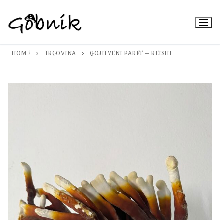
Preskoči
na
vsebino
HOME
TRGOVINA
GOJITVENI PAKET – REISHI