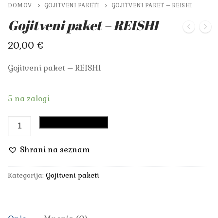
DOMOV
GOJITVENI PAKETI
GOJITVENI PAKET – REISHI
Gojitveni paket – REISHI
20,00
€
Gojitveni paket – REISHI
5 na zalogi
Gojitveni
Dodaj v košarico
paket
-
Shrani na seznam
REISHI
količina
Kategorija:
Gojitveni paketi